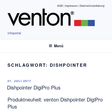
Zum
AGB |
Impressum |
Datenschutzerkärung
Inhalt
springen
Infoportal
Menü
SCHLAGWORT:
DISHPOINTER
VERÖFFENTLICHT
21. JULI 2017
AM
Dishpointer DigiPro Plus
Produktneuheit: venton Dishpointer DigiPro
Plus